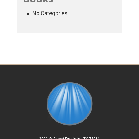
No Categories
3000 W Airport Fwy, Irving TX 75061