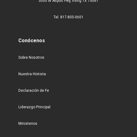
3000 W Airport Fwy, Irving TX 75061
Tel. 817-805-0601
Conócenos
Sobre Nosotros
Nuestra Historia
Declaración de Fe
Liderazgo Principal
Ministerios